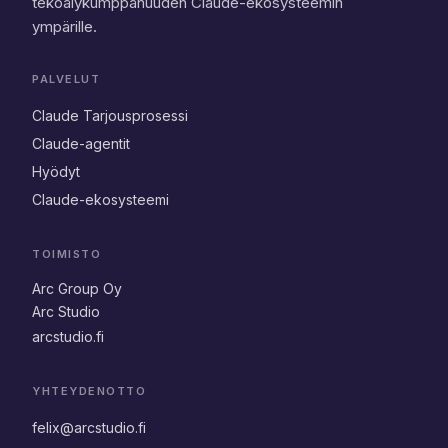
tekoälykumppanuuden Claude-ekosysteemin
ympärille.
PALVELUT
Claude Tarjousprosessi
Claude-agentit
Hyödyt
Claude-ekosysteemi
TOIMISTO
Arc Group Oy
Arc Studio
arcstudio.fi
YHTEYDENOTTO
felix@arcstudio.fi