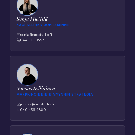
Sonja Miettilä
KAUPALLINEN JOHTAMINEN
sonja@arcstudio.fi
044 010 0557
Joonas Kylliäinen
MARKKINOINNIN & MYYNNIN STRATEGIA
joonas@arcstudio.fi
040 456 4880