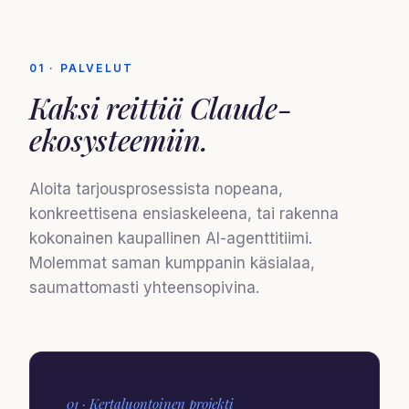
01 · PALVELUT
Kaksi reittiä
Claude-
ekosysteemiin
.
Aloita tarjousprosessista nopeana,
konkreettisena ensiaskeleena, tai rakenna
kokonainen kaupallinen AI-agenttitiimi.
Molemmat saman kumppanin käsialaa,
saumattomasti yhteensopivina.
01 · Kertaluontoinen projekti