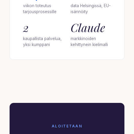
viikon toteutus
data Helsingissä, EU-
tarjousprosessille
isännöity
2
Claude
kaupallista palvelua,
markkinoiden
yksi kumppani
kehittynein kielimalli
ALOITETAAN