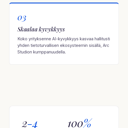
03
Skaalaa kyvykkyys
Koko yrityksenne AI-kyvykkyys kasvaa hallitusti
yhden tietoturvallisen ekosysteemin sisällä, Arc
Studion kumppanuudella.
2
-4
100
%