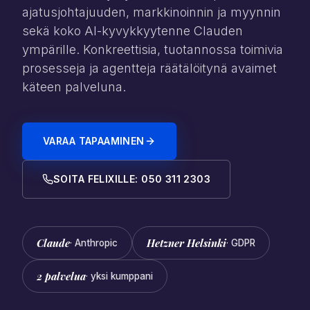
ajatusjohtajuuden, markkinoinnin ja myynnin
sekä koko AI-kyvykkyytenne Clauden
ympärille. Konkreettisia, tuotannossa toimivia
prosesseja ja agentteja räätälöitynä avaimet
käteen palveluna.
VARAA TAPAAMINEN
SOITA FELIXILLE: 050 311 2303
Claude
Hetzner Helsinki
· Anthropic
· GDPR
2 palvelua
· yksi kumppani