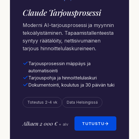
Claude Tarjousprosessi
Moderni AI-tarjousprosessi ja myynnin
tekoälyistäminen. Tapaamistallenteesta
syntyy räätälöity, nettisivumainen
tarjous hinnoittelulaskureineen.
Tarjousprosessin mäppäys ja
automatisointi
Tarjouspohja ja hinnoittelulaskuri
Dokumentointi, koulutus ja 30 päivän tuki
Toteutus 2-4 vk
Data Helsingissä
Alkaen 2 000 €
TUTUSTU
+ alv